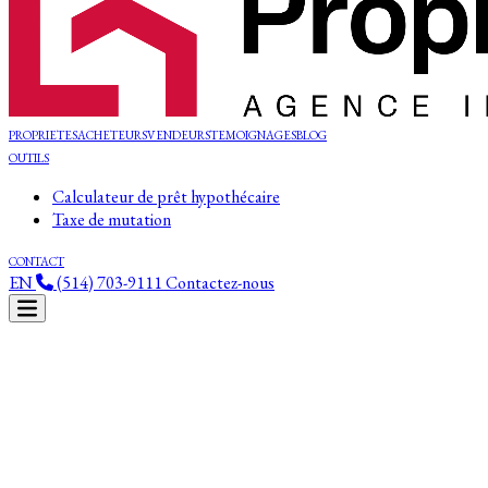
PROPRIETES
ACHETEURS
VENDEURS
TEMOIGNAGES
BLOG
OUTILS
Calculateur de prêt hypothécaire
Taxe de mutation
CONTACT
EN
(514) 703-9111
Contactez-nous