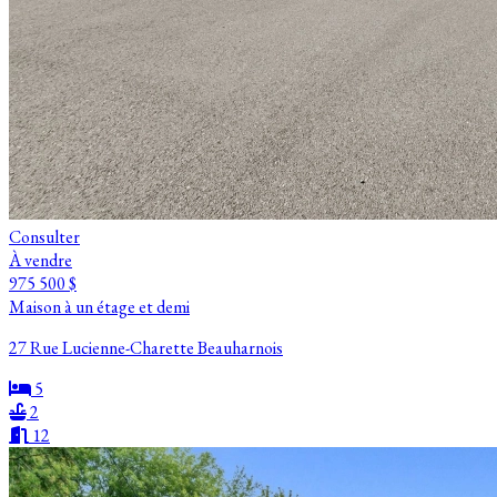
Consulter
À vendre
975 500 $
Maison à un étage et demi
27 Rue Lucienne-Charette Beauharnois
5
2
12