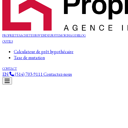
PROPRIETES
ACHETEURS
VENDEURS
TEMOIGNAGES
BLOG
OUTILS
Calculateur de prêt hypothécaire
Taxe de mutation
CONTACT
EN
(514) 703-9111
Contactez-nous