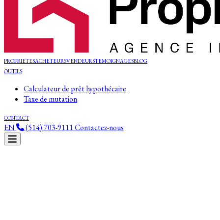
PROPRIETES
ACHETEURS
VENDEURS
TEMOIGNAGES
BLOG
OUTILS
Calculateur de prêt hypothécaire
Taxe de mutation
CONTACT
EN
(514) 703-9111
Contactez-nous