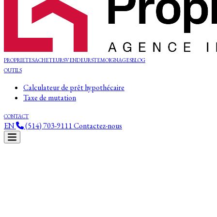
PROPRIETES
ACHETEURS
VENDEURS
TEMOIGNAGES
BLOG
OUTILS
Calculateur de prêt hypothécaire
Taxe de mutation
CONTACT
EN
(514) 703-9111
Contactez-nous