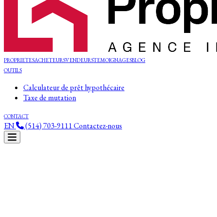
PROPRIETES
ACHETEURS
VENDEURS
TEMOIGNAGES
BLOG
OUTILS
Calculateur de prêt hypothécaire
Taxe de mutation
CONTACT
EN
(514) 703-9111
Contactez-nous