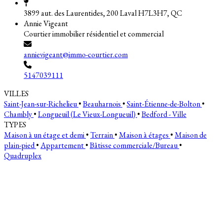
3899 aut. des Laurentides, 200 Laval H7L3H7, QC
Annie Vigeant
Courtier immobilier résidentiel et commercial
annievigeant@immo-courtier.com
5147039111
VILLES
Saint-Jean-sur-Richelieu
•
Beauharnois
•
Saint-Étienne-de-Bolton
•
Chambly
•
Longueuil (Le Vieux-Longueuil)
•
Bedford - Ville
TYPES
Maison à un étage et demi
•
Terrain
•
Maison à étages
•
Maison de
plain-pied
•
Appartement
•
Bâtisse commerciale/Bureau
•
Quadruplex