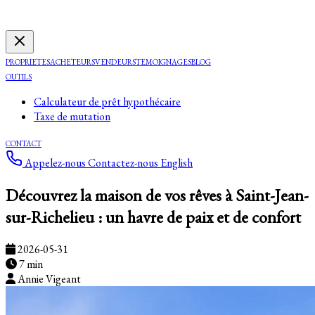
PROPRIETES
ACHETEURS
VENDEURS
TEMOIGNAGES
BLOG
OUTILS
Calculateur de prêt hypothécaire
Taxe de mutation
CONTACT
Appelez-nous
Contactez-nous
English
Découvrez la maison de vos rêves à Saint-Jean-
sur-Richelieu : un havre de paix et de confort
2026-05-31
7 min
Annie Vigeant