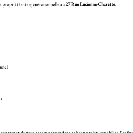
e propriété intergénérationnelle au
27 Rue Lucienne-Charette
.
nnel
er
contrer et de vous accompagner dans ce beau projet immobilier. Profitez 