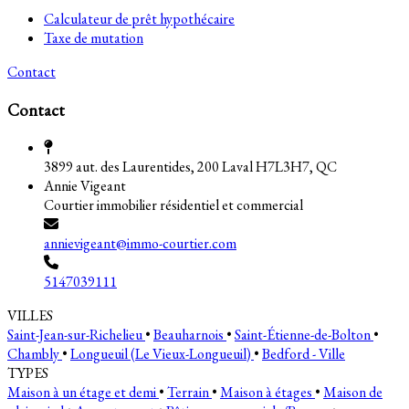
Calculateur de prêt hypothécaire
Taxe de mutation
Contact
Contact
3899 aut. des Laurentides, 200 Laval H7L3H7, QC
Annie Vigeant
Courtier immobilier résidentiel et commercial
annievigeant@immo-courtier.com
5147039111
VILLES
Saint-Jean-sur-Richelieu
•
Beauharnois
•
Saint-Étienne-de-Bolton
•
Chambly
•
Longueuil (Le Vieux-Longueuil)
•
Bedford - Ville
TYPES
Maison à un étage et demi
•
Terrain
•
Maison à étages
•
Maison de