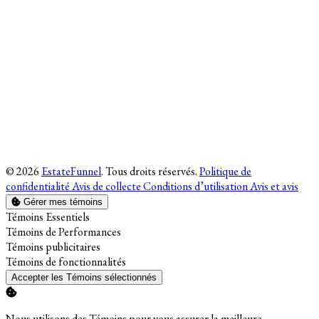
© 2026
EstateFunnel
. Tous droits réservés.
Politique de
confidentialité
Avis de collecte
Conditions d’utilisation
Avis et avis
Gérer mes témoins
Activer
Témoins Essentiels
Activer
Témoins de Performances
Activer
Témoins publicitaires
Activer
Témoins de fonctionnalités
Accepter les Témoins sélectionnés
Nous utilisons des Témoins pour vous assurer la meilleure