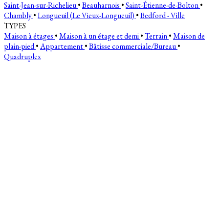
Saint-Jean-sur-Richelieu
•
Beauharnois
•
Saint-Étienne-de-Bolton
•
Chambly
•
Longueuil (Le Vieux-Longueuil)
•
Bedford - Ville
TYPES
Maison à étages
•
Maison à un étage et demi
•
Terrain
•
Maison de
plain-pied
•
Appartement
•
Bâtisse commerciale/Bureau
•
Quadruplex