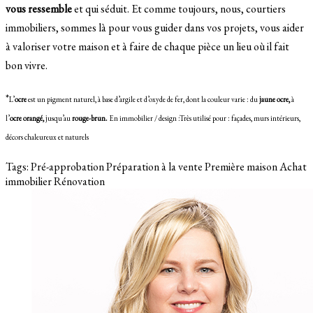
vous ressemble
et qui séduit. Et comme toujours, nous, courtiers
immobiliers, sommes là pour vous guider dans vos projets, vous aider
à valoriser votre maison et à faire de chaque pièce un lieu où il fait
bon vivre.
*
L’
ocre
est un pigment naturel, à base d’argile et d’oxyde de fer, dont la couleur varie :
du
jaune ocre,
à
l’
ocre orangé,
jusqu’au
rouge-brun.
En immobilier / design :
Très utilisé pour :
façades,
murs intérieurs,
décors chaleureux et naturels
Tags:
Pré-approbation
Préparation à la vente
Première maison
Achat
immobilier
Rénovation