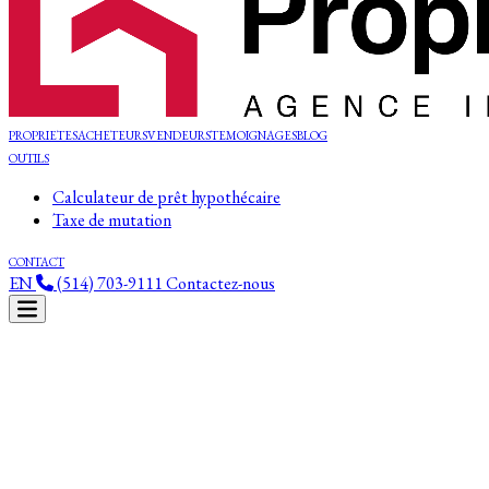
PROPRIETES
ACHETEURS
VENDEURS
TEMOIGNAGES
BLOG
OUTILS
Calculateur de prêt hypothécaire
Taxe de mutation
CONTACT
EN
(514) 703-9111
Contactez-nous