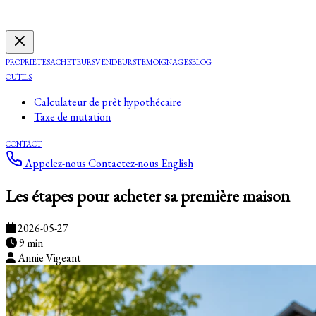
PROPRIETES
ACHETEURS
VENDEURS
TEMOIGNAGES
BLOG
OUTILS
Calculateur de prêt hypothécaire
Taxe de mutation
CONTACT
Appelez-nous
Contactez-nous
English
Les étapes pour acheter sa première maison
2026-05-27
9 min
Annie Vigeant