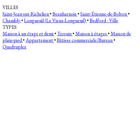
VILLES
Saint-Jean-sur-Richelieu
•
Beauharnois
•
Saint-Étienne-de-Bolton
•
Chambly
•
Longueuil (Le Vieux-Longueuil)
•
Bedford - Ville
TYPES
Maison à un étage et demi
•
Terrain
•
Maison à étages
•
Maison de
plain-pied
•
Appartement
•
Bâtisse commerciale/Bureau
•
Quadruplex