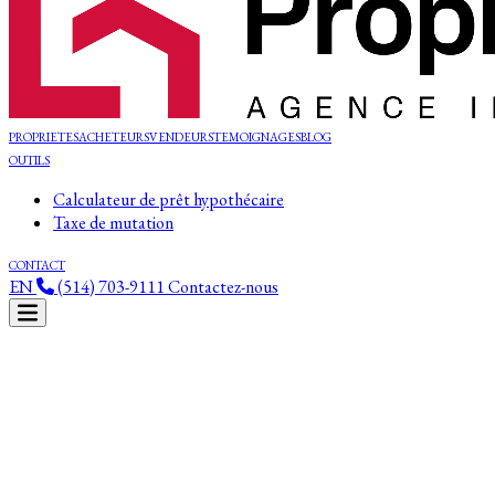
PROPRIETES
ACHETEURS
VENDEURS
TEMOIGNAGES
BLOG
OUTILS
Calculateur de prêt hypothécaire
Taxe de mutation
CONTACT
EN
(514) 703-9111
Contactez-nous