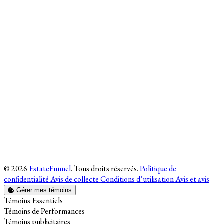
© 2026
EstateFunnel
. Tous droits réservés.
Politique de
confidentialité
Avis de collecte
Conditions d’utilisation
Avis et avis
Gérer mes témoins
Activer
Témoins Essentiels
Activer
Témoins de Performances
Activer
Témoins publicitaires