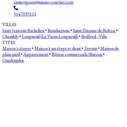
annievigeant@immo-courtier.com
5147039111
VILLES
Saint-Jean-sur-Richelieu
•
Beauharnois
•
Saint-Étienne-de-Bolton
•
Chambly
•
Longueuil (Le Vieux-Longueuil)
•
Bedford - Ville
TYPES
Maison à étages
•
Maison à un étage et demi
•
Terrain
•
Maison de
plain-pied
•
Appartement
•
Bâtisse commerciale/Bureau
•
Quadruplex