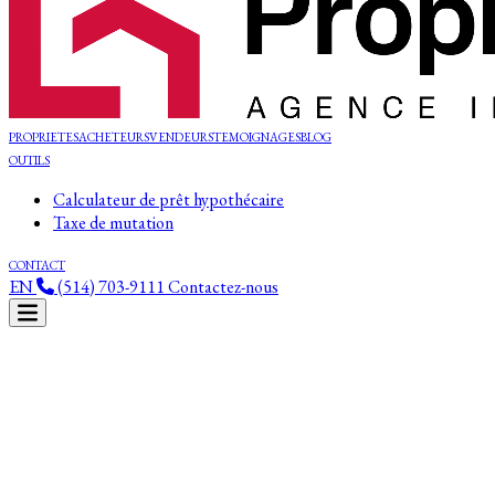
PROPRIETES
ACHETEURS
VENDEURS
TEMOIGNAGES
BLOG
OUTILS
Calculateur de prêt hypothécaire
Taxe de mutation
CONTACT
EN
(514) 703-9111
Contactez-nous