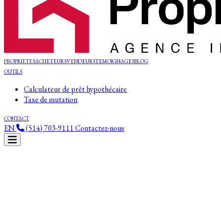
PROPRIETES
ACHETEURS
VENDEURS
TEMOIGNAGES
BLOG
OUTILS
Calculateur de prêt hypothécaire
Taxe de mutation
CONTACT
EN
(514) 703-9111
Contactez-nous