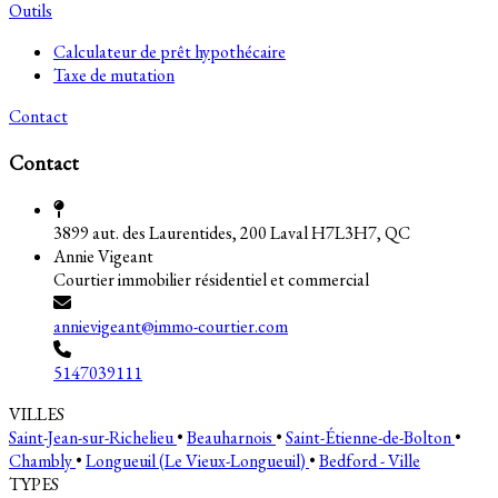
Outils
Calculateur de prêt hypothécaire
Taxe de mutation
Contact
Contact
3899 aut. des Laurentides, 200 Laval H7L3H7, QC
Annie Vigeant
Courtier immobilier résidentiel et commercial
annievigeant@immo-courtier.com
5147039111
VILLES
Saint-Jean-sur-Richelieu
•
Beauharnois
•
Saint-Étienne-de-Bolton
•
Chambly
•
Longueuil (Le Vieux-Longueuil)
•
Bedford - Ville
TYPES