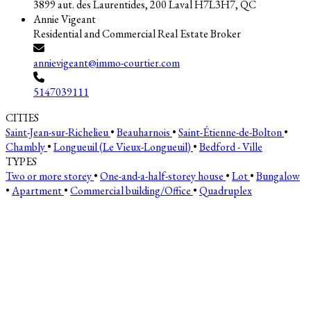
3899 aut. des Laurentides, 200 Laval H7L3H7, QC
Annie Vigeant
Residential and Commercial Real Estate Broker
annievigeant@immo-courtier.com
5147039111
CITIES
Saint-Jean-sur-Richelieu
•
Beauharnois
•
Saint-Étienne-de-Bolton
•
Chambly
•
Longueuil (Le Vieux-Longueuil)
•
Bedford - Ville
TYPES
Two or more storey
•
One-and-a-half-storey house
•
Lot
•
Bungalow
•
Apartment
•
Commercial building/Office
•
Quadruplex