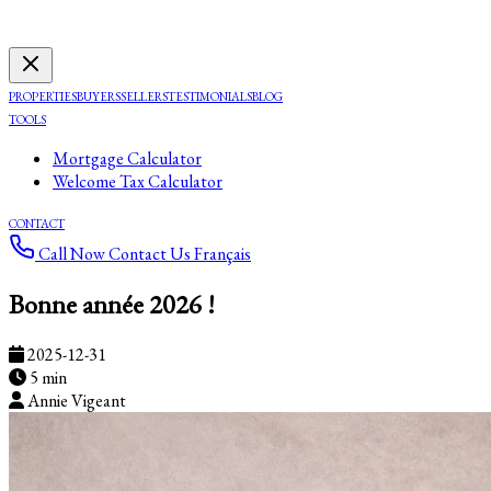
PROPERTIES
BUYERS
SELLERS
TESTIMONIALS
BLOG
TOOLS
Mortgage Calculator
Welcome Tax Calculator
CONTACT
Call Now
Contact Us
Français
Bonne année 2026 !
2025-12-31
5 min
Annie Vigeant